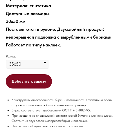
Материал
: синтетика
Доступные размеры:
30х50 мм
Поставляются в рулоне. Двухслойный продукт:
непрерывная подложка с вырубленными бирками.
Работает по типу наклеек.
Размер
Добавить к заказу
Конструктивная особенность бирки - возможность печатать на обеих
сторонах с помощью любого этикеточного принтера.
Бирка соответствует требованиям ОСТ 117-3-002-95.
Произведена из специальной синтетической бумаги с клейким слоем.
Состоит из двух слоев: материала бирки и подложки.
После печати бирка легко складывается пополам